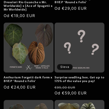
Dressleri Rio Guanche x Mr.
BVEP 'Round x Felix'
Worldwide] x [Ace of Spagetii x
Běžná
Od €29,00 EUR
Mr Worldwide]
cena
Běžná
Od €19,00 EUR
cena
Sleva
Anthurium Forgetii dark form x
Surprise seedling box. Get up to
BVEP 'Round x Felix'
175% of the value you pay!
Běžná
Od €24,00 EUR
Běžná
Výprodejová
€95,00 EUR
cena
cena
Od €59,00 EUR
cena