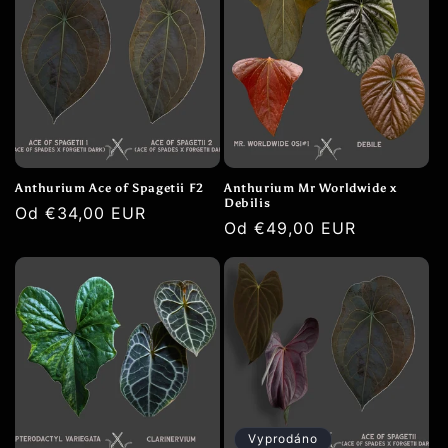
Anthurium Ace of Spagetii F2
Anthurium Mr Worldwide x
Debilis
Běžná
Od €34,00 EUR
Běžná
Od €49,00 EUR
cena
cena
Vyprodáno