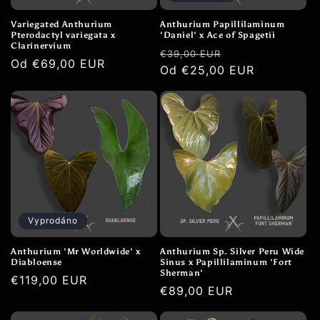
Variegated Anthurium
Anthurium Papillilaminum
Pterodactyl variegata x
'Daniel' x Ace of Spagetii
Clarinervium
Běžná
Výprodejová
€39,00 EUR
Běžná
Od €69,00 EUR
cena
Od €25,00 EUR
cena
cena
Vyprodáno
Anthurium 'Mr Worldwide' x
Anthurium Sp. Silver Peru Wide
Diabloense
Sinus x Papillilaminum 'Fort
Sherman'
Běžná
€119,00 EUR
Běžná
€89,00 EUR
cena
cena