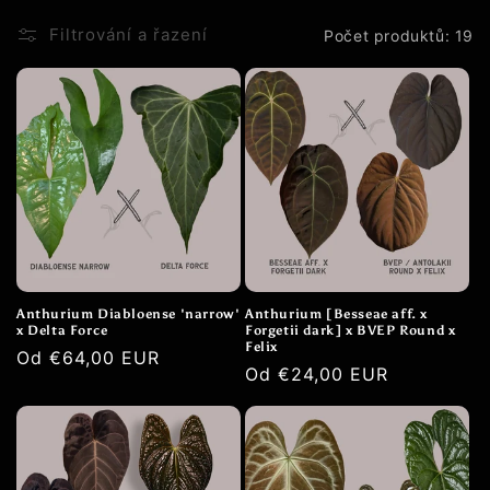
e
Filtrování a řazení
Počet produktů: 19
:
Anthurium Diabloense 'narrow'
Anthurium [Besseae aff. x
x Delta Force
Forgetii dark] x BVEP Round x
Felix
Běžná
Od €64,00 EUR
Běžná
Od €24,00 EUR
cena
cena