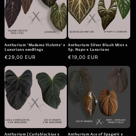
Anthurium 'Madame Violette' x
Anthurium Silver Blush Mint x
Luxurians seedlings
Sp. Napo x Luxurians
Běžná
€29,00 EUR
Běžná
€19,00 EUR
cena
cena
Anthurium [Carlablackiae x
Anthurium Ace of Spagetii x