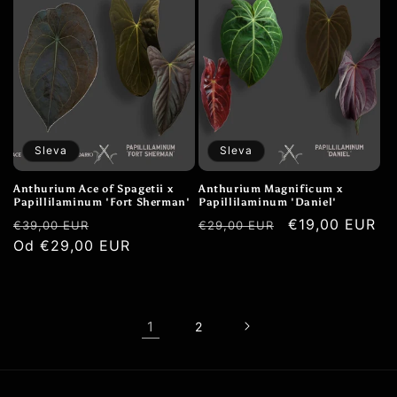
Sleva
Sleva
Anthurium Ace of Spagetii x
Anthurium Magnificum x
Papillilaminum 'Fort Sherman'
Papillilaminum 'Daniel'
Běžná
Výprodejová
Běžná
Výprodejová
€19,00 EUR
€39,00 EUR
€29,00 EUR
cena
Od €29,00 EUR
cena
cena
cena
1
2