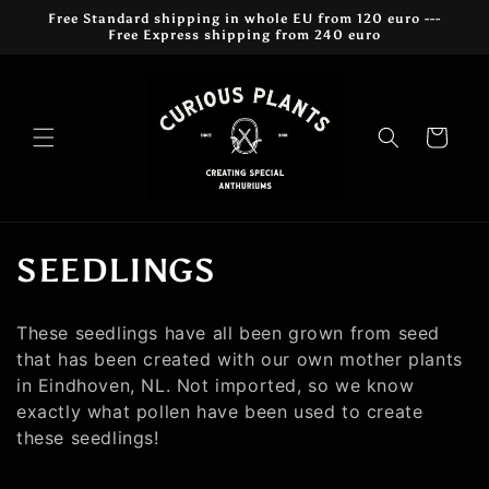
Přejít k
Free Standard shipping in whole EU from 120 euro ---
obsahu
Free Express shipping from 240 euro
Košík
K
SEEDLINGS
o
These seedlings have all been grown from seed
l
that has been created with our own mother plants
in Eindhoven, NL. Not imported, so we know
e
exactly what pollen have been used to create
k
these seedlings!
c